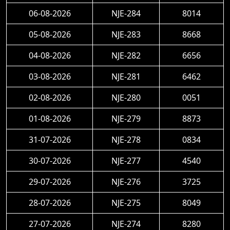
06-08-2026
NJE-284
8014
05-08-2026
NJE-283
8668
04-08-2026
NJE-282
6656
03-08-2026
NJE-281
6462
02-08-2026
NJE-280
0051
01-08-2026
NJE-279
8873
31-07-2026
NJE-278
0834
30-07-2026
NJE-277
4540
29-07-2026
NJE-276
3725
28-07-2026
NJE-275
8049
27-07-2026
NJE-274
8280