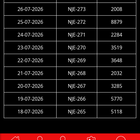
26-07-2026
NJE-273
2008
25-07-2026
NJE-272
8879
24-07-2026
NJE-271
2284
23-07-2026
NJE-270
3519
22-07-2026
NJE-269
3648
21-07-2026
NJE-268
2032
20-07-2026
NJE-267
3285
19-07-2026
NJE-266
5770
18-07-2026
NJE-265
5118