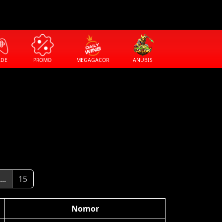
ADE
PROMO
MEGAGACOR
ANUBIS
...
15
Nomor