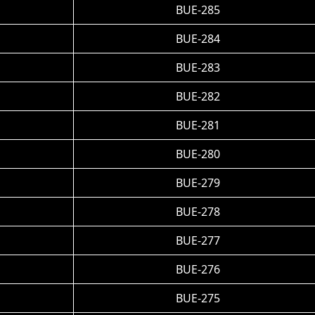
BUE-285
BUE-284
BUE-283
BUE-282
BUE-281
BUE-280
BUE-279
BUE-278
BUE-277
BUE-276
BUE-275