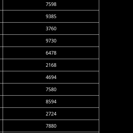
7598
9385
3760
9730
6478
2168
4694
7580
8594
2724
7880