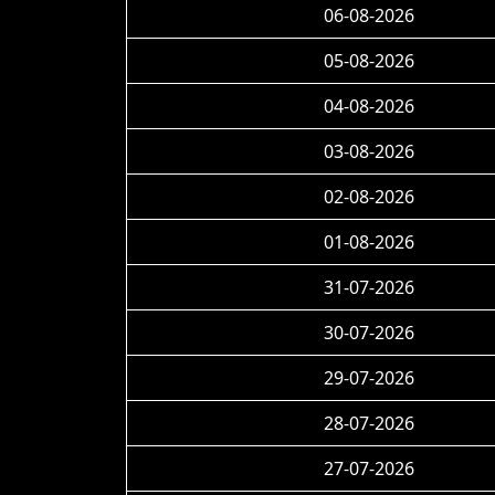
06-08-2026
05-08-2026
04-08-2026
03-08-2026
02-08-2026
01-08-2026
31-07-2026
30-07-2026
29-07-2026
28-07-2026
27-07-2026