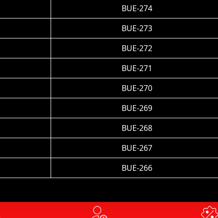
BUE-274
BUE-273
BUE-272
BUE-271
BUE-270
BUE-269
BUE-268
BUE-267
BUE-266