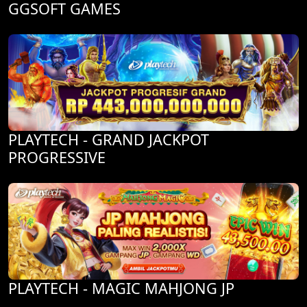
GGSOFT GAMES
PLAYTECH - GRAND JACKPOT
PROGRESSIVE
PLAYTECH - MAGIC MAHJONG JP