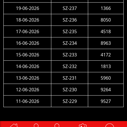
19-06-2026
SZ-237
1366
18-06-2026
SZ-236
8050
17-06-2026
SZ-235
4518
16-06-2026
SZ-234
8963
15-06-2026
SZ-233
4172
14-06-2026
SZ-232
1813
13-06-2026
SZ-231
5960
12-06-2026
SZ-230
9264
11-06-2026
SZ-229
9527