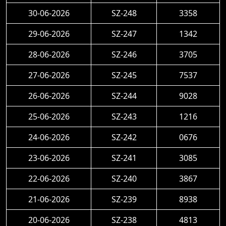
30-06-2026
SZ-248
3358
29-06-2026
SZ-247
1342
28-06-2026
SZ-246
3705
27-06-2026
SZ-245
7537
26-06-2026
SZ-244
9028
25-06-2026
SZ-243
1216
24-06-2026
SZ-242
0676
23-06-2026
SZ-241
3085
22-06-2026
SZ-240
3867
21-06-2026
SZ-239
8938
20-06-2026
SZ-238
4813