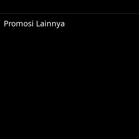
Promosi Lainnya