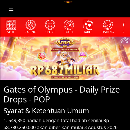
SLOT
CASINO
SPORT
TOGEL
TABLE
FISHING
COCK
Gates of Olympus - Daily Prize
Drops - POP
Syarat & Ketentuan Umum
1. 549,850 hadiah dengan total hadiah senilai Rp
68,780,250,000 akan diberikan mulai 3 Agustus 2026