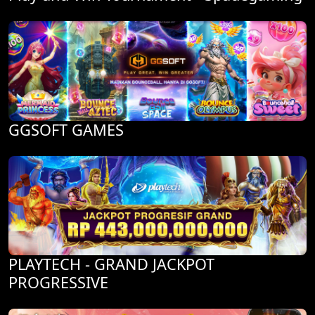
GGSOFT GAMES
PLAYTECH - GRAND JACKPOT
PROGRESSIVE